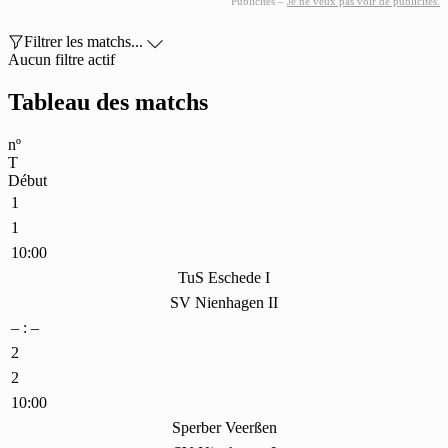
Publicités –
Je ne veux pas voir de publicités.

Filtrer les matchs...

Aucun filtre actif
Tableau des matchs
nº
T
Début
1
1
10:00
TuS Eschede I
SV Nienhagen II
– : –
2
2
10:00
Sperber Veerßen