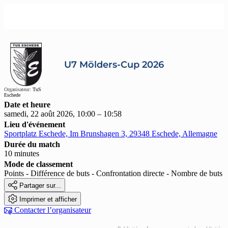
U7 Mölders-Cup 2026
Organisateur:
TuS
Eschede
Date et heure
samedi, 22 août 2026, 10:00 – 10:58
Lieu d'événement
Sportplatz Eschede, Im Brunshagen 3, 29348 Eschede, Allemagne
Durée du match
10 minutes
Mode de classement
Points - Différence de buts - Confrontation directe - Nombre de buts

Partager sur...

Imprimer et afficher

Contacter l’organisateur