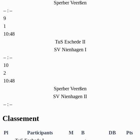
Sperber Veerßen
– : –
9
1
10:48
TuS Eschede II
SV Nienhagen I
– : –
10
2
10:48
Sperber Veerßen
SV Nienhagen II
– : –
Classement
Pl
Participants
M
B
DB
Pts