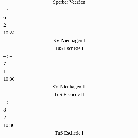
Sperber Veerßen
– : –
6
2
10:24
SV Nienhagen I
TuS Eschede I
– : –
7
1
10:36
SV Nienhagen II
TuS Eschede II
– : –
8
2
10:36
TuS Eschede I