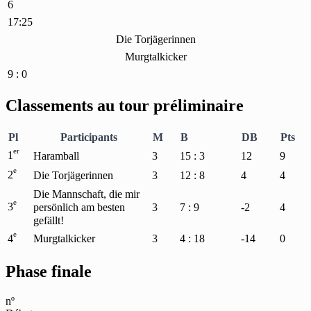
6
17:25
Die Torjägerinnen
Murgtalkicker
9 : 0
Classements au tour préliminaire
Pl
Participants
M
B
DB
Pts
er
1
Haramball
3
15 : 3
12
9
e
2
Die Torjägerinnen
3
12 : 8
4
4
Die Mannschaft, die mir
e
3
persönlich am besten
3
7 : 9
-2
4
gefällt!
e
4
Murgtalkicker
3
4 : 18
-14
0
Phase finale
nº