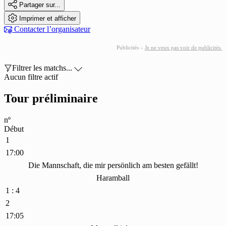

Partager sur...

Imprimer et afficher

Contacter l’organisateur
Publicités –
Je ne veux pas voir de publicités.

Filtrer les matchs...

Aucun filtre actif
Tour préliminaire
nº
Début
1
17:00
Die Mannschaft, die mir persönlich am besten gefällt!
Haramball
1 : 4
2
17:05