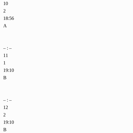
10
2
18:56
A
– : –
11
1
19:10
B
– : –
12
2
19:10
B