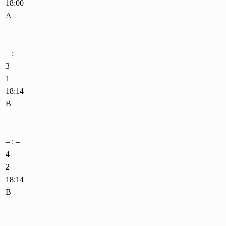
18:00
A
– : –
3
1
18:14
B
– : –
4
2
18:14
B