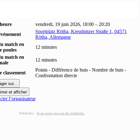
 heure
vendredi, 19 juin 2026, 18:00 – 20:20
Sportplatz Rötha, Kreudnitzer Straße 1, 04571
événement
Rötha, Allemagne
du match en
12 minutes
e poules
du match en
12 minutes
inale
Points - Différence de buts - Nombre de buts -
 classement
Confrontation directe
ager sur...
imer et afficher
ter l’organisateur
Publicités –
Je ne veux pas voir de publicités.