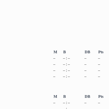
M
B
DB
Pts
–
– : –
–
–
–
– : –
–
–
–
– : –
–
–
–
– : –
–
–
M
B
DB
Pts
–
– : –
–
–
–
– : –
–
–