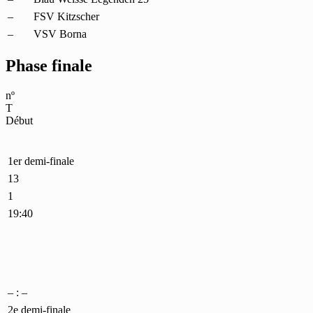
–
FSV Kitzscher
–
VSV Borna
Phase finale
nº
T
Début
1er demi-finale
13
1
19:40
– : –
2e demi-finale