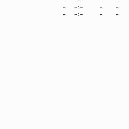
–
– : –
–
–
–
– : –
–
–