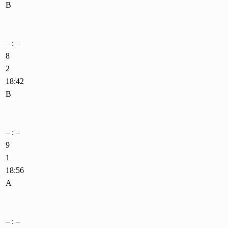
B
– : –
8
2
18:42
B
– : –
9
1
18:56
A
– : –