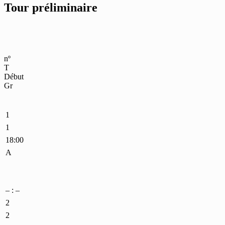
Tour préliminaire
nº
T
Début
Gr
1
1
18:00
A
– : –
2
2