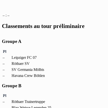
– : –
Classements au tour préliminaire
Groupe A
Pl
–
Leipziger FC 07
–
Röthaer SV
–
SV Germania Mölbis
–
Havana Crew Böhlen
Groupe B
Pl
–
Röthaer Trainertruppe
–
Blau Weisse Legenden 25