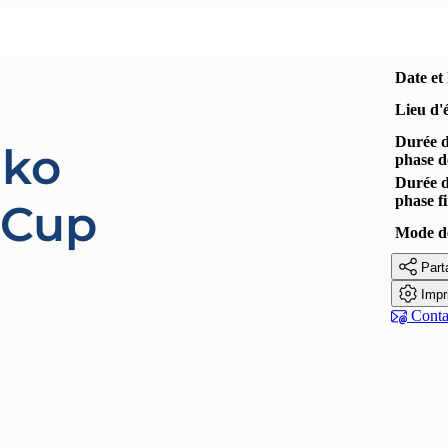
Date et
Lieu d'
Durée 
iko
phase d
Durée 
phase f
 Cup
Mode de

Part

Impr

Contac