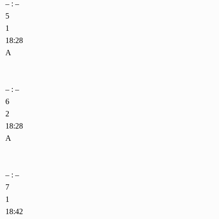
– : –
5
1
18:28
A
– : –
6
2
18:28
A
– : –
7
1
18:42