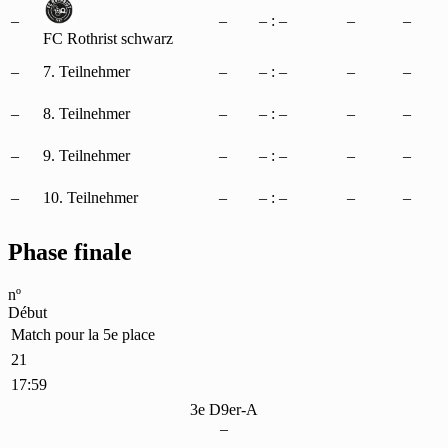
–
–
– : –
–
–
FC Rothrist schwarz
–
7. Teilnehmer
–
– : –
–
–
–
8. Teilnehmer
–
– : –
–
–
–
9. Teilnehmer
–
– : –
–
–
–
10. Teilnehmer
–
– : –
–
–
Phase finale
nº
Début
Match pour la 5e place
21
17:59
3e D9er-A
–