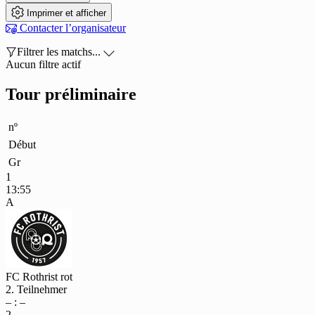

Imprimer et afficher

Contacter l’organisateur

Filtrer les matchs...

Aucun filtre actif
Tour préliminaire
nº
Début
Gr
1
13:55
A
FC Rothrist rot
2. Teilnehmer
– : –
2