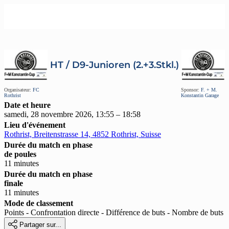
HT / D9-Junioren (2.+3.Stkl.)
Organisateur:
FC
Sponsor:
F. + M.
Rothrist
Konstantin Garage
Date et heure
samedi, 28 novembre 2026, 13:55 – 18:58
Lieu d'événement
Rothrist, Breitenstrasse 14, 4852 Rothrist, Suisse
Durée du match en phase
de poules
11 minutes
Durée du match en phase
finale
11 minutes
Mode de classement
Points - Confrontation directe - Différence de buts - Nombre de buts

Partager sur...