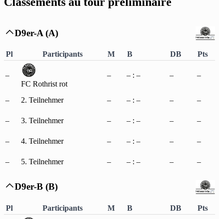
Classements au tour préliminaire
D9er-A (A)

Pl
Participants
M
B
DB
Pts
–
–
– : –
–
–
FC Rothrist rot
–
2. Teilnehmer
–
– : –
–
–
–
3. Teilnehmer
–
– : –
–
–
–
4. Teilnehmer
–
– : –
–
–
–
5. Teilnehmer
–
– : –
–
–
D9er-B (B)

Pl
Participants
M
B
DB
Pts