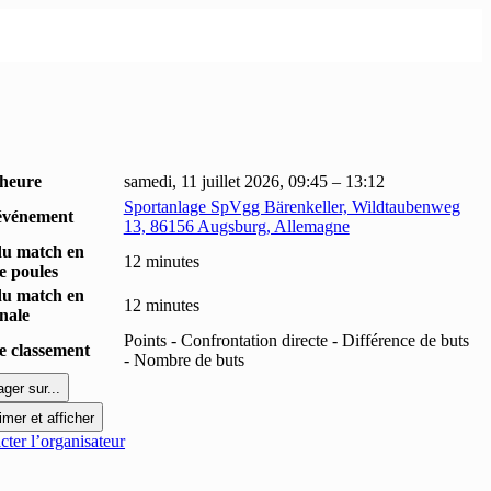
 heure
samedi, 11 juillet 2026, 09:45 – 13:12
Sportanlage SpVgg Bärenkeller, Wildtaubenweg
événement
13, 86156 Augsburg, Allemagne
du match en
12 minutes
e poules
du match en
12 minutes
inale
Points - Confrontation directe - Différence de buts
 classement
- Nombre de buts
ager sur...
imer et afficher
ter l’organisateur