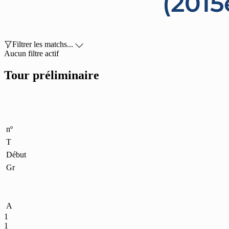
(2015

Filtrer les matchs...

Aucun filtre actif
Tour préliminaire
nº
T
Début
Gr
A
1
1