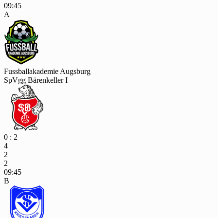
09:45
A
Fussballakademie Augsburg
SpVgg Bärenkeller I
0 : 2
4
2
2
09:45
B