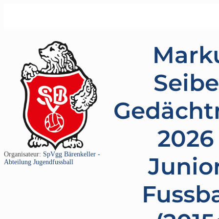
Mark
Seibe
Gedächtn
2026 
Organisateur:
SpVgg Bärenkeller -
Junio
Abteilung Jugendfussball
Fussba