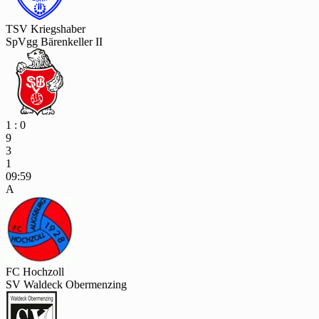
TSV Kriegshaber
SpVgg Bärenkeller II
1 : 0
9
3
1
09:59
A
FC Hochzoll
SV Waldeck Obermenzing