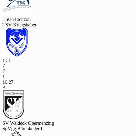
TSG Hochzoll
TSV Kriegshaber
1 : 1
7
7
1
10:27
A
SV Waldeck Obermenzing
SpVgg Bärenkeller I