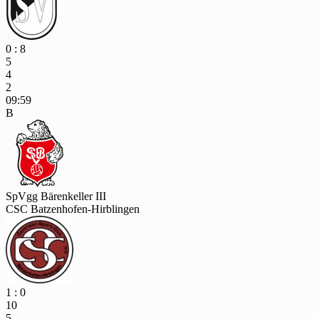
0 : 8
5
4
2
09:59
B
SpVgg Bärenkeller III
CSC Batzenhofen-Hirblingen
1 : 0
10
5