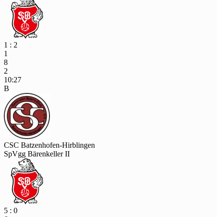
1 : 2
1
8
2
10:27
B
CSC Batzenhofen-Hirblingen
SpVgg Bärenkeller II
5 : 0