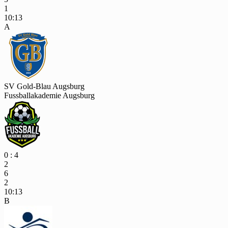
1
10:13
A
SV Gold-Blau Augsburg
Fussballakademie Augsburg
0 : 4
2
6
2
10:13
B