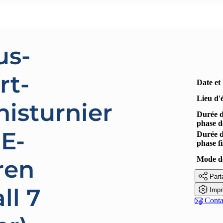
us-
rt-
Date et
Lieu d'
isturnier
Durée 
phase d
E-
Durée 
phase f
Mode de
ren

Part
ll 7

Impr

Contac