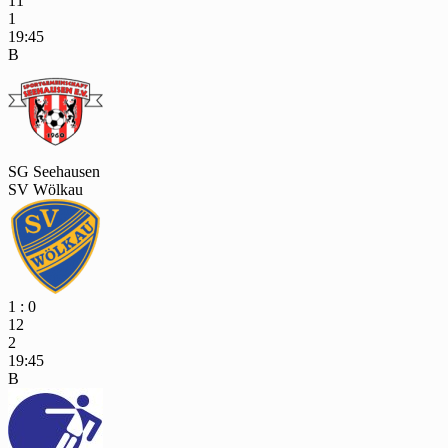
11
1
19:45
B
SG Seehausen
SV Wölkau
1 : 0
12
2
19:45
B