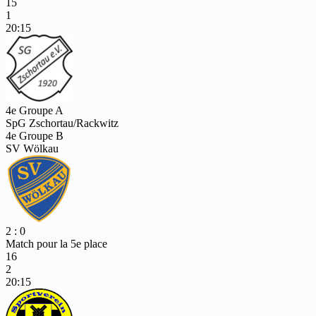
15
1
20:15
4e Groupe A
SpG Zschortau/Rackwitz
4e Groupe B
SV Wölkau
2 : 0
Match pour la 5e place
16
2
20:15