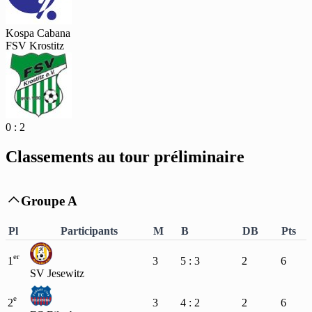
Kospa Cabana
FSV Krostitz
0 : 2
Classements au tour préliminaire
Groupe A

Pl
Participants
M
B
DB
Pts
er
1
3
5 : 3
2
6
SV Jesewitz
e
2
3
4 : 2
2
6