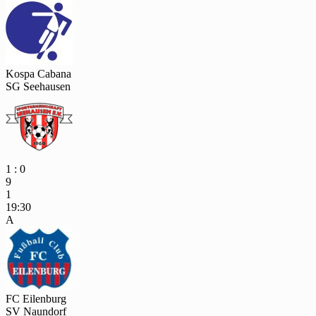
Kospa Cabana
SG Seehausen
1 : 0
9
1
19:30
A
FC Eilenburg
SV Naundorf