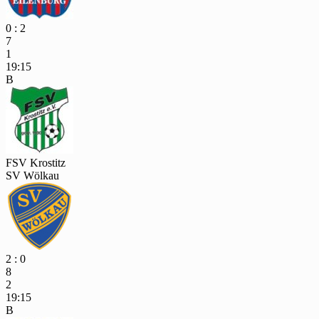
0 : 2
7
1
19:15
B
FSV Krostitz
SV Wölkau
2 : 0
8
2
19:15
B