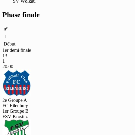
SV Wölkau
Phase finale
nº
T
Début
1er demi-finale
13
1
20:00
2e Groupe A
FC Eilenburg
1er Groupe B
FSV Krostitz