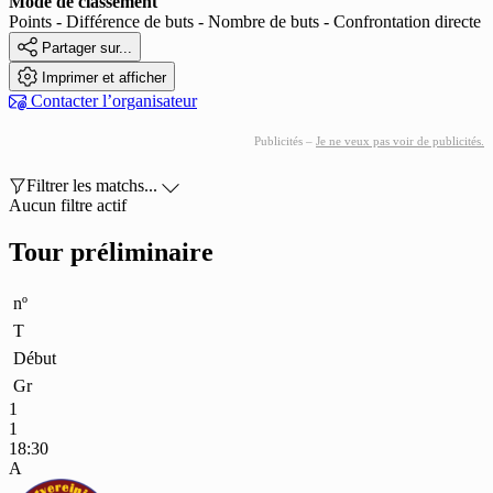
Mode de classement
Points - Différence de buts - Nombre de buts - Confrontation directe

Partager sur...

Imprimer et afficher

Contacter l’organisateur
Publicités –
Je ne veux pas voir de publicités.

Filtrer les matchs...

Aucun filtre actif
Tour préliminaire
nº
T
Début
Gr
1
1
18:30
A