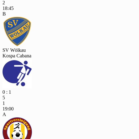
2
18:45
B
SV Wölkau
Kospa Cabana
0 : 1
5
1
19:00
A