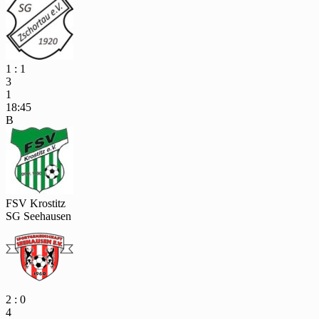
1 : 1
3
1
18:45
B
FSV Krostitz
SG Seehausen
2 : 0
4