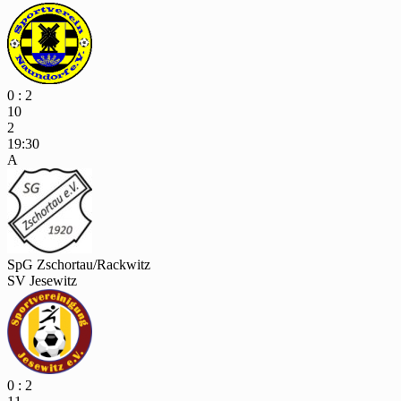
0 : 2
10
2
19:30
A
SpG Zschortau/Rackwitz
SV Jesewitz
0 : 2