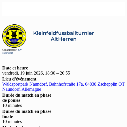
Kleinfeldfussballturnier
AltHerren
Organisateur:
SV
Naundorf
Date et heure
vendredi, 19 juin 2026, 18:30 – 20:55
Lieu d'événement
Waldsportpark Naundorf, Bahnhofstraße 17a, 04838 Zschepplin OT
Naundorf, Allemagne
Durée du match en phase
de poules
10 minutes
Durée du match en phase
finale
10 minutes