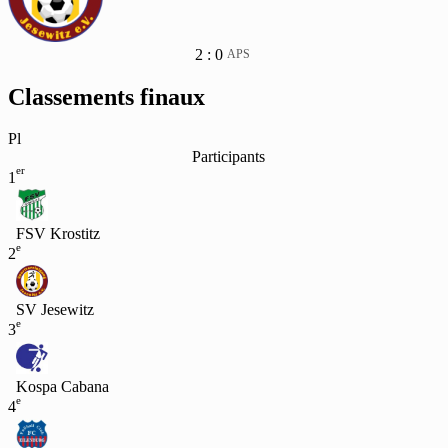
2 : 0
APS
Classements finaux
Pl
Participants
er
1
FSV Krostitz
e
2
SV Jesewitz
e
3
Kospa Cabana
e
4