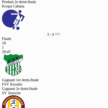
Perdant 2e demi-finale
Kospa Cabana
3 : 4
APS
Finale
18
1
20:45
Gagnant 1er demi-finale
FSV Krostitz
Gagnant 2e demi-finale
SV Jesewitz