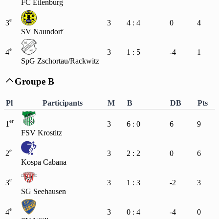
FC Eilenburg
e
3
3
4 : 4
0
4
SV Naundorf
e
4
3
1 : 5
-4
1
SpG Zschortau/Rackwitz
Groupe B

Pl
Participants
M
B
DB
Pts
er
1
3
6 : 0
6
9
FSV Krostitz
e
2
3
2 : 2
0
6
Kospa Cabana
e
3
3
1 : 3
-2
3
SG Seehausen
e
4
3
0 : 4
-4
0