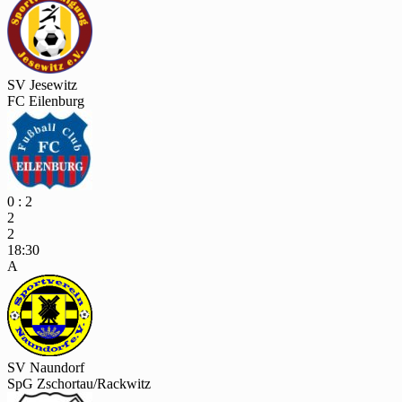
SV Jesewitz
FC Eilenburg
0 : 2
2
2
18:30
A
SV Naundorf
SpG Zschortau/Rackwitz