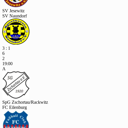
SV Jesewitz
SV Naundorf
3 : 1
6
2
19:00
A
SpG Zschortau/Rackwitz
FC Eilenburg