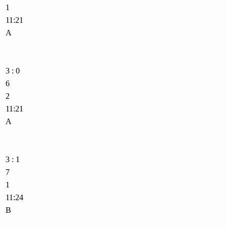
1
11:21
A
3 : 0
6
2
11:21
A
3 : 1
7
1
11:24
B