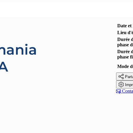
Date et
Lieu d'
Durée 
mania
phase d
Durée 
phase f
.A
Mode de

Part

Impr

Contac