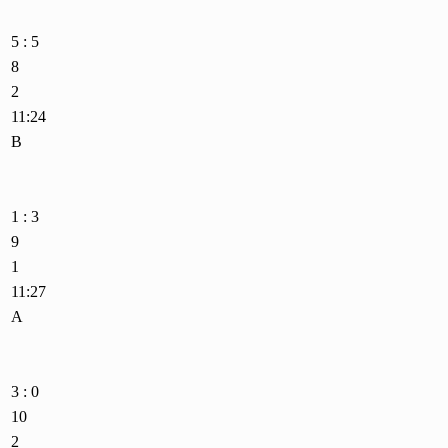
5 : 5
8
2
11:24
B
1 : 3
9
1
11:27
A
3 : 0
10
2