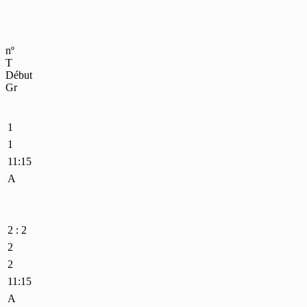
nº
T
Début
Gr
1
1
11:15
A
2 : 2
2
2
11:15
A