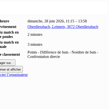
 heure
dimanche, 28 juin 2026, 11:15 – 13:58
événement
Oberdiessbach, Leimern, 3672 Oberdiessbach
du match en
2 minutes
e poules
du match en
3 minutes
inale
Points - Différence de buts - Nombre de buts -
 classement
Confrontation directe
ager sur...
imer et afficher
ter l’organisateur