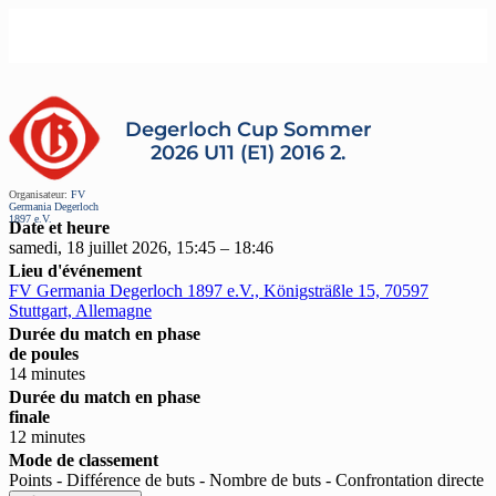
Degerloch Cup Sommer
2026 U11 (E1) 2016 2.
Organisateur:
FV
Germania Degerloch
1897 e.V.
Date et heure
samedi, 18 juillet 2026, 15:45 – 18:46
Lieu d'événement
FV Germania Degerloch 1897 e.V., Königsträßle 15, 70597
Stuttgart, Allemagne
Durée du match en phase
de poules
14 minutes
Durée du match en phase
finale
12 minutes
Mode de classement
Points - Différence de buts - Nombre de buts - Confrontation directe