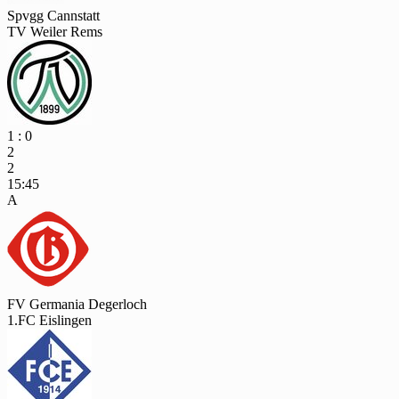
Spvgg Cannstatt
TV Weiler Rems
1 : 0
2
2
15:45
A
FV Germania Degerloch
1.FC Eislingen