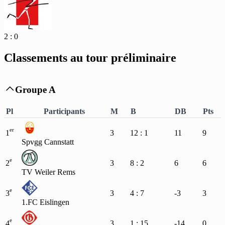
2 : 0
Classements au tour préliminaire
Groupe A

Pl
Participants
M
B
DB
Pts
er
1
3
12 : 1
11
9
Spvgg Cannstatt
e
2
3
8 : 2
6
6
TV Weiler Rems
e
3
3
4 : 7
-3
3
1.FC Eislingen
e
4
3
1 : 15
-14
0