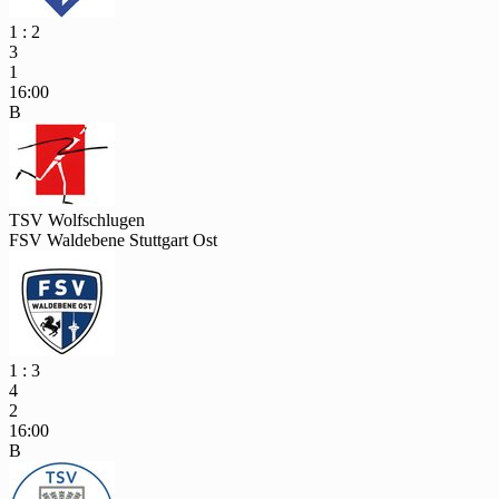
1 : 2
3
1
16:00
B
TSV Wolfschlugen
FSV Waldebene Stuttgart Ost
1 : 3
4
2
16:00
B