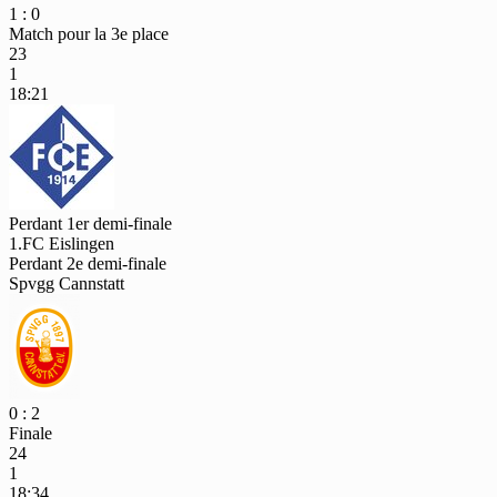
1 : 0
Match pour la 3e place
23
1
18:21
Perdant 1er demi-finale
1.FC Eislingen
Perdant 2e demi-finale
Spvgg Cannstatt
0 : 2
Finale
24
1
18:34