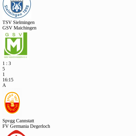
TSV Sielmingen
GSV Maichingen
1 : 3
5
1
16:15
A
Spvgg Cannstatt
FV Germania Degerloch