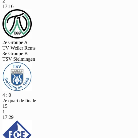
2
17:16
2e Groupe A
TV Weiler Rems
3e Groupe B
TSV Sielmingen
4 : 0
2e quart de finale
15
1
17:29