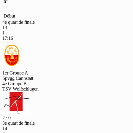
nº
T
Début
4e quart de finale
13
1
17:16
1er Groupe A
Spvgg Cannstatt
4e Groupe B
TSV Wolfschlugen
2 : 0
3e quart de finale
14