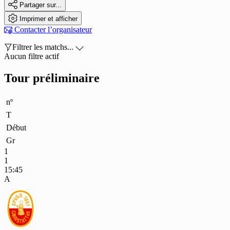

Partager sur...

Imprimer et afficher

Contacter l’organisateur

Filtrer les matchs...

Aucun filtre actif
Tour préliminaire
nº
T
Début
Gr
1
1
15:45
A