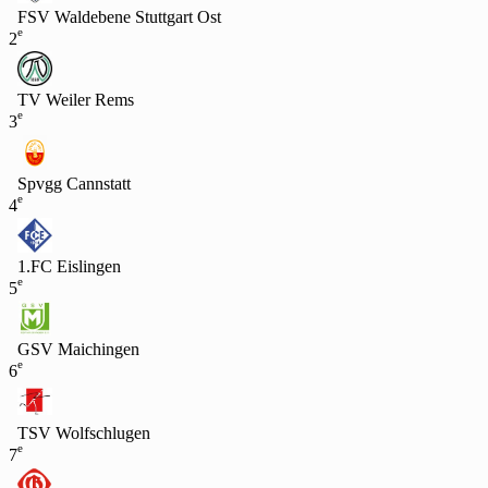
FSV Waldebene Stuttgart Ost
e
2
TV Weiler Rems
e
3
Spvgg Cannstatt
e
4
1.FC Eislingen
e
5
GSV Maichingen
e
6
TSV Wolfschlugen
e
7