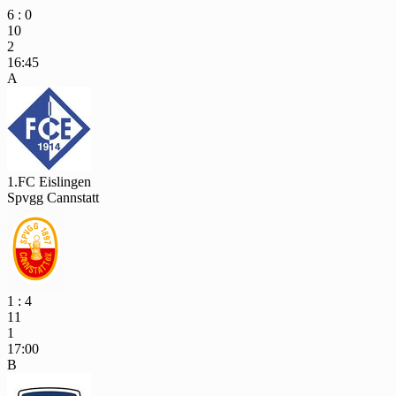
6 : 0
10
2
16:45
A
1.FC Eislingen
Spvgg Cannstatt
1 : 4
11
1
17:00
B