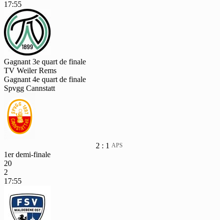
17:55
Gagnant 3e quart de finale
TV Weiler Rems
Gagnant 4e quart de finale
Spvgg Cannstatt
2 : 1
APS
1er demi-finale
20
2
17:55