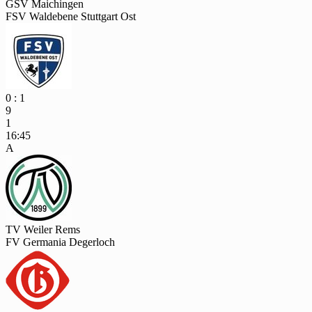
GSV Maichingen
FSV Waldebene Stuttgart Ost
0 : 1
9
1
16:45
A
TV Weiler Rems
FV Germania Degerloch