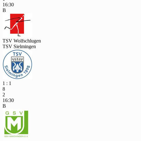
16:30
B
TSV Wolfschlugen
TSV Sielmingen
1 : 1
8
2
16:30
B