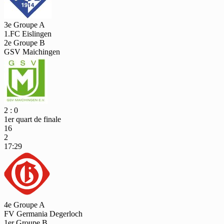
3e Groupe A
1.FC Eislingen
2e Groupe B
GSV Maichingen
2 : 0
1er quart de finale
16
2
17:29
4e Groupe A
FV Germania Degerloch
1er Groupe B