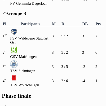
FV Germania Degerloch
Groupe B

Pl
Participants
M
B
DB
Pts
er
1
3
5 : 2
3
7
FSV Waldebene Stuttgart
Ost
e
2
3
5 : 2
3
6
GSV Maichingen
e
3
3
3 : 5
-2
2
TSV Sielmingen
e
4
3
2 : 6
-4
1
TSV Wolfschlugen
Phase finale