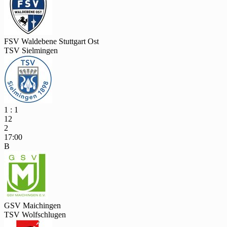
FSV Waldebene Stuttgart Ost
TSV Sielmingen
1 : 1
12
2
17:00
B
GSV Maichingen
TSV Wolfschlugen