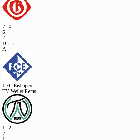
7 : 0
6
2
16:15
A
1.FC Eislingen
TV Weiler Rems
1 : 2
7
1