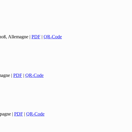
choß, Allemagne
|
PDF
|
QR-Code
emagne
|
PDF
|
QR-Code
spagne
|
PDF
|
QR-Code