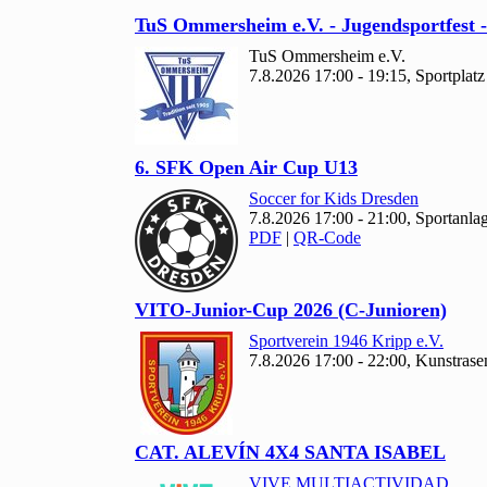
Tu
S Ommersheim e.V. - Jugendsportfest 
Tu
S Ommersheim e.V.
7.8.2026 17:00 - 19:15, Sportpl
6. SFK Open Air Cup U
13
Soccer for Kids Dresden
7.8.2026 17:00 - 21:00, Sportanl
PDF
|
QR-Code
VITO-Junior-Cup
2026 (C-Junioren)
Sportverein
1946 Kripp e.V.
7.8.2026 17:00 - 22:00, Kunstras
CAT. ALEVÍN
4
X
4 SANTA ISABEL
VIVE MULTIACTIVIDAD