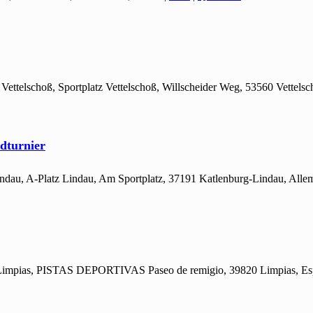
z Vettelschoß, Sportplatz Vettelschoß, Willscheider Weg, 53560 Vettels
dturnier
Lindau, A-Platz Lindau, Am Sportplatz, 37191 Katlenburg-Lindau, All
, Limpias, PISTAS DEPORTIVAS Paseo de remigio, 39820 Limpias, E