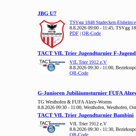
JBG U
7
TSVgg
1848 Stadecken-Elsheim e
8.8.2026 09:00 - 11:45, TSVgg
18
PDF
|
QR-Code
TACT Vf
L Trier Jugendturnier F-Jugend
Vf
L Trier
1912 e.V
8.8.2026 09:30 - 11:00, Bezirkssp
QR-Code
G-Junioren Jubiläumsturnier FUFA Alz
TG Westhofen & FUFA Alzey-Worms
8.8.2026 09:30 - 11:00, Westhofen, Westhofen, Os
TACT Vf
L Trier Jugendturnier Bambini
Vf
L Trier
1912 e.V
8.8.2026 09:30 - 11:30, Bezirkssp
QR-Code