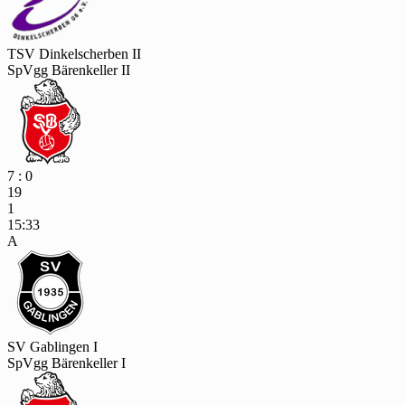
TSV Dinkelscherben II
SpVgg Bärenkeller II
7 : 0
19
1
15:33
A
SV Gablingen I
SpVgg Bärenkeller I