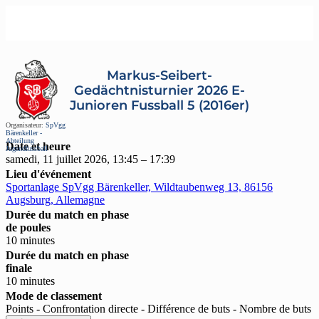
Markus-Seibert-
Gedächtnisturnier 2026 E-
Junioren Fussball 5 (2016er)
Organisateur:
SpVgg
Bärenkeller -
Abteilung
Date et heure
Jugendfussball
samedi, 11 juillet 2026, 13:45 – 17:39
Lieu d'événement
Sportanlage SpVgg Bärenkeller, Wildtaubenweg 13, 86156
Augsburg, Allemagne
Durée du match en phase
de poules
10 minutes
Durée du match en phase
finale
10 minutes
Mode de classement
Points - Confrontation directe - Différence de buts - Nombre de buts