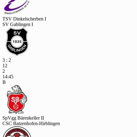
TSV Dinkelscherben I
SV Gablingen I
3 : 2
12
2
14:45
B
SpVgg Bärenkeller II
CSC Batzenhofen-Hirblingen