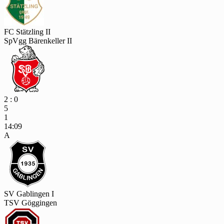
FC Stätzling II
SpVgg Bärenkeller II
2 : 0
5
1
14:09
A
SV Gablingen I
TSV Göggingen