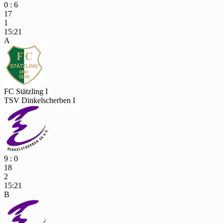
0 : 6
17
1
15:21
A
FC Stätzling I
TSV Dinkelscherben I
9 : 0
18
2
15:21
B