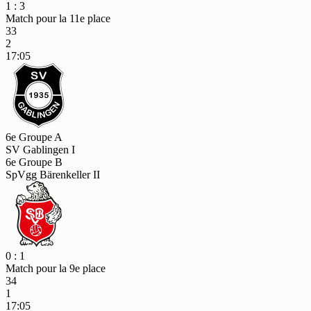
1 : 3
Match pour la 11e place
33
2
17:05
6e Groupe A
SV Gablingen I
6e Groupe B
SpVgg Bärenkeller II
0 : 1
Match pour la 9e place
34
1
17:05