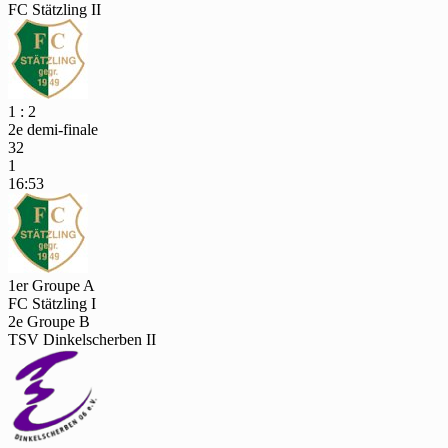
FC Stätzling II
1 : 2
2e demi-finale
32
1
16:53
1er Groupe A
FC Stätzling I
2e Groupe B
TSV Dinkelscherben II