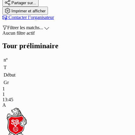

Partager sur...

Imprimer et afficher

Contacter l’organisateur

Filtrer les matchs...

Aucun filtre actif
Tour préliminaire
nº
T
Début
Gr
1
1
13:45
A