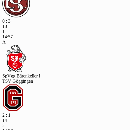
0 : 3
13
1
14:57
A
SpVgg Bärenkeller I
TSV Göggingen
2 : 1
14
2