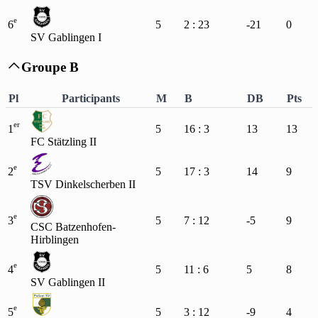
e
6
5
2 : 23
-21
0
SV Gablingen I
Groupe B

Pl
Participants
M
B
DB
Pts
er
1
5
16 : 3
13
13
FC Stätzling II
e
2
5
17 : 3
14
9
TSV Dinkelscherben II
e
3
5
7 : 12
-5
9
CSC Batzenhofen-
Hirblingen
e
4
5
11 : 6
5
8
SV Gablingen II
e
5
5
3 : 12
-9
4