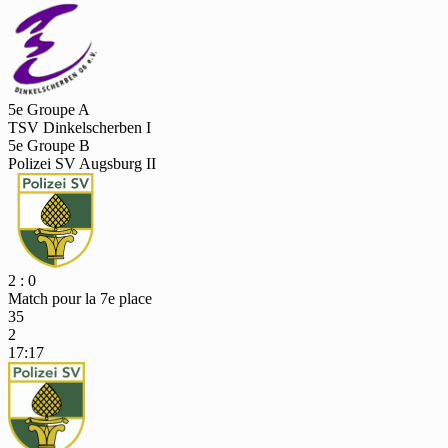
5e Groupe A
TSV Dinkelscherben I
5e Groupe B
Polizei SV Augsburg II
2 : 0
Match pour la 7e place
35
2
17:17