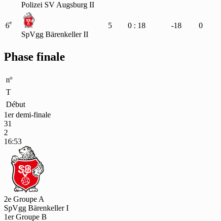
Polizei SV Augsburg II
e
6
5
0 : 18
-18
0
SpVgg Bärenkeller II
Phase finale
nº
T
Début
1er demi-finale
31
2
16:53
2e Groupe A
SpVgg Bärenkeller I
1er Groupe B