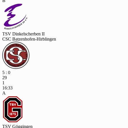
B
TSV Dinkelscherben II
CSC Batzenhofen-Hirblingen
5 : 0
29
1
16:33
A
TSV Göggingen