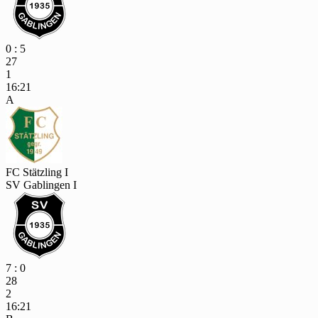
0 : 5
27
1
16:21
A
FC Stätzling I
SV Gablingen I
7 : 0
28
2
16:21