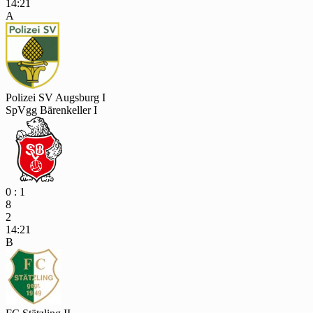
14:21
A
Polizei SV Augsburg I
SpVgg Bärenkeller I
0 : 1
8
2
14:21
B