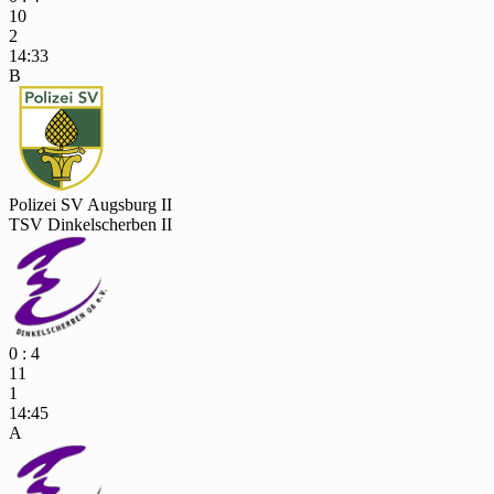
10
2
14:33
B
Polizei SV Augsburg II
TSV Dinkelscherben II
0 : 4
11
1
14:45
A