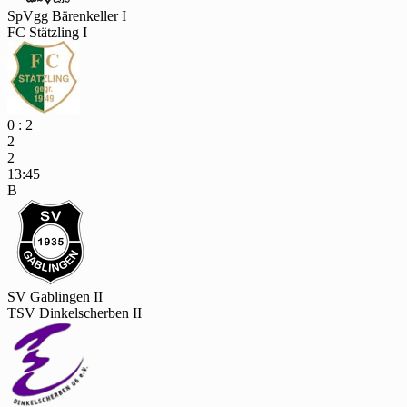
SpVgg Bärenkeller I
FC Stätzling I
0 : 2
2
2
13:45
B
SV Gablingen II
TSV Dinkelscherben II