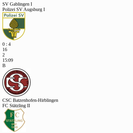
SV Gablingen I
Polizei SV Augsburg I
0 : 4
16
2
15:09
B
CSC Batzenhofen-Hirblingen
FC Stätzling II