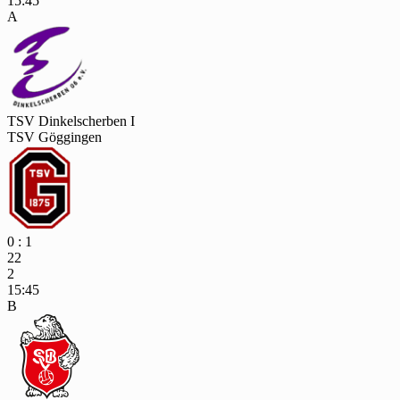
15:45
A
TSV Dinkelscherben I
TSV Göggingen
0 : 1
22
2
15:45
B