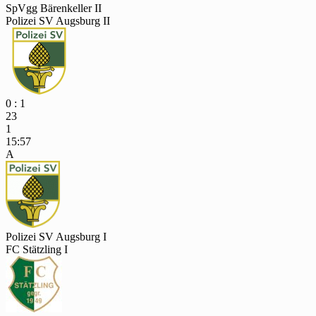
SpVgg Bärenkeller II
Polizei SV Augsburg II
0 : 1
23
1
15:57
A
Polizei SV Augsburg I
FC Stätzling I