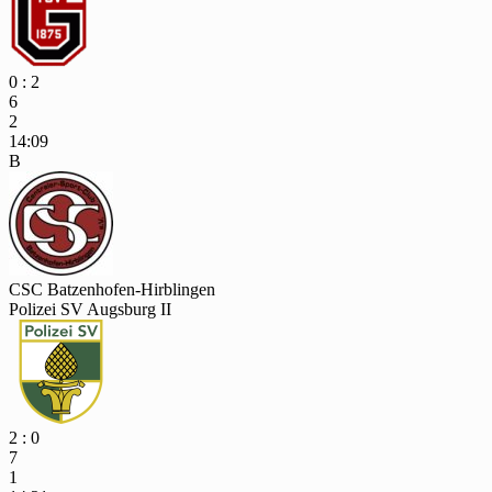
0 : 2
6
2
14:09
B
CSC Batzenhofen-Hirblingen
Polizei SV Augsburg II
2 : 0
7
1