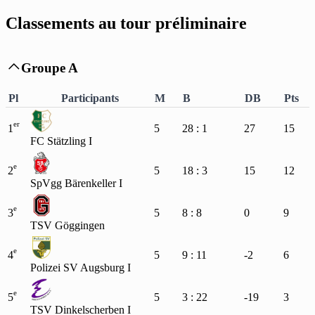
Classements au tour préliminaire
Groupe A

Pl
Participants
M
B
DB
Pts
er
1
5
28 : 1
27
15
FC Stätzling I
e
2
5
18 : 3
15
12
SpVgg Bärenkeller I
e
3
5
8 : 8
0
9
TSV Göggingen
e
4
5
9 : 11
-2
6
Polizei SV Augsburg I
e
5
5
3 : 22
-19
3
TSV Dinkelscherben I