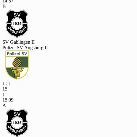
14:57
B
SV Gablingen II
Polizei SV Augsburg II
1 : 1
15
1
15:09
A