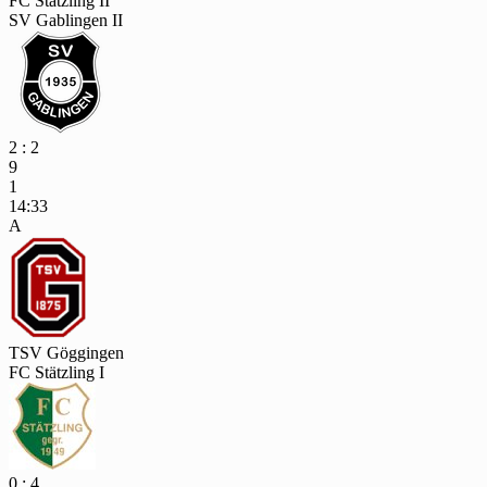
FC Stätzling II
SV Gablingen II
2 : 2
9
1
14:33
A
TSV Göggingen
FC Stätzling I
0 : 4