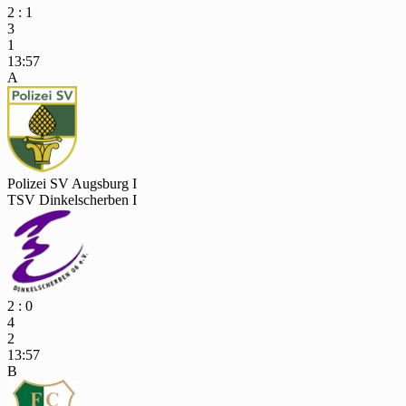
2 : 1
3
1
13:57
A
Polizei SV Augsburg I
TSV Dinkelscherben I
2 : 0
4
2
13:57
B