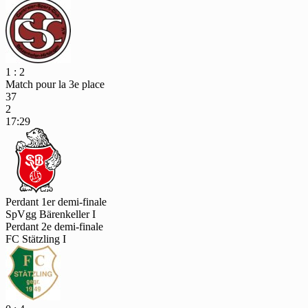
1 : 2
Match pour la 3e place
37
2
17:29
Perdant 1er demi-finale
SpVgg Bärenkeller I
Perdant 2e demi-finale
FC Stätzling I