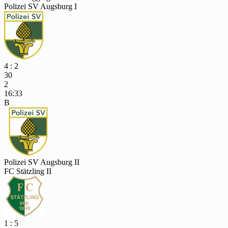
Polizei SV Augsburg I
4 : 2
30
2
16:33
B
Polizei SV Augsburg II
FC Stätzling II
1 : 5