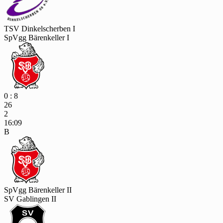
TSV Dinkelscherben I
SpVgg Bärenkeller I
0 : 8
26
2
16:09
B
SpVgg Bärenkeller II
SV Gablingen II