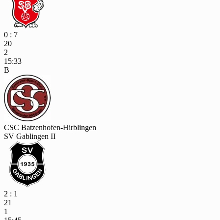
0 : 7
20
2
15:33
B
CSC Batzenhofen-Hirblingen
SV Gablingen II
2 : 1
21
1