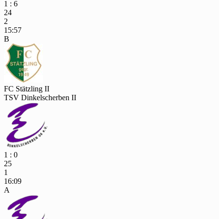
1 : 6
24
2
15:57
B
FC Stätzling II
TSV Dinkelscherben II
1 : 0
25
1
16:09
A