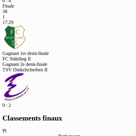
0 : 4
Finale
38
1
17:29
Gagnant 1er demi-finale
FC Stätzling II
Gagnant 2e demi-finale
TSV Dinkelscherben II
0 : 2
Classements finaux
Pl