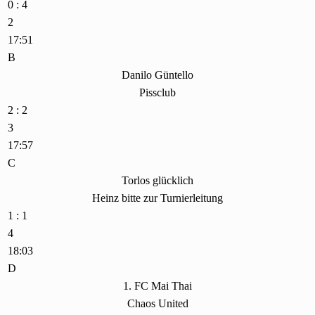
0 : 4
2
17:51
B
Danilo Güntello
Pissclub
2 : 2
3
17:57
C
Torlos glücklich
Heinz bitte zur Turnierleitung
1 : 1
4
18:03
D
1. FC Mai Thai
Chaos United