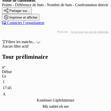
Mode de classement
Points - Différence de buts - Nombre de buts - Confrontation directe

Partager sur...

Imprimer et afficher

Contacter l’organisateur
Publicités –
Je ne veux pas voir de publicités.

Filtrer les matchs...

Aucun filtre actif
Tour préliminaire
nº
Début
Gr
1
17:45
A
Kniebiser Gipfelstürmer
Mir zahlet eh net