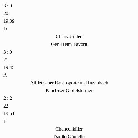
3 : 0
20
19:39
D
Chaos United
Geh-Heim-Favorit
3 : 0
21
19:45
A
Athletischer Rasensportclub Huzenbach
Kniebiser Gipfelstürmer
2 : 2
22
19:51
B
Chancenkiller
Danilo Güntello