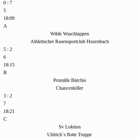
0 : 7
5
18:09
A
Wilde Waschlappen
Athletischer Rasensportclub Huzenbach
5 : 2
6
18:15
B
Promille Bärchis
Chancenkiller
3 : 2
7
18:21
C
Sv Loktion
Uhlrich`s flotte Truppe