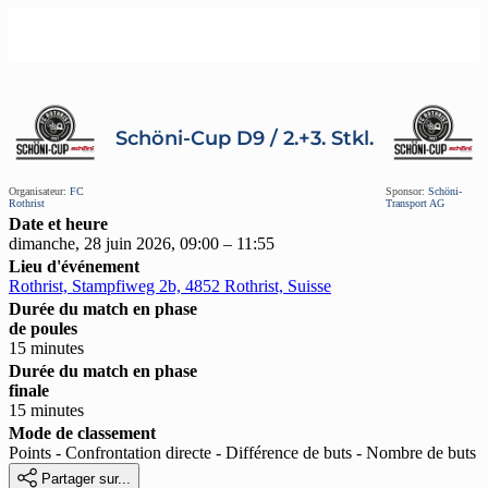
Schöni-Cup D9 / 2.+3. Stkl.
Organisateur:
FC
Sponsor:
Schöni-
Rothrist
Transport AG
Date et heure
dimanche, 28 juin 2026, 09:00 – 11:55
Lieu d'événement
Rothrist, Stampfiweg 2b, 4852 Rothrist, Suisse
Durée du match en phase
de poules
15 minutes
Durée du match en phase
finale
15 minutes
Mode de classement
Points - Confrontation directe - Différence de buts - Nombre de buts

Partager sur...