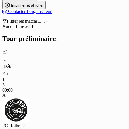

Imprimer et afficher

Contacter l’organisateur

Filtrer les matchs...

Aucun filtre actif
Tour préliminaire
nº
T
Début
Gr
1
3
09:00
A
FC Rothrist