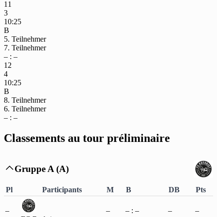
11
3
10:25
B
5. Teilnehmer
7. Teilnehmer
– : –
12
4
10:25
B
8. Teilnehmer
6. Teilnehmer
– : –
Classements au tour préliminaire
Gruppe A (A)

Pl
Participants
M
B
DB
Pts
–
–
– : –
–
–