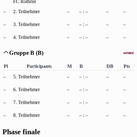
FC Rothrist
–
2. Teilnehmer
–
– : –
–
–
–
3. Teilnehmer
–
– : –
–
–
–
4. Teilnehmer
–
– : –
–
–
Gruppe B (B)

Pl
Participants
M
B
DB
Pts
–
5. Teilnehmer
–
– : –
–
–
–
6. Teilnehmer
–
– : –
–
–
–
7. Teilnehmer
–
– : –
–
–
–
8. Teilnehmer
–
– : –
–
–
Phase finale