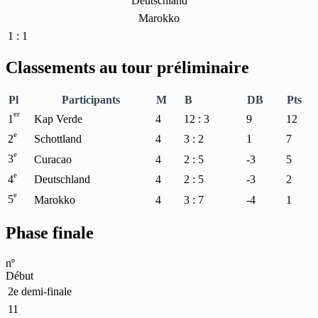
Deutschland
Marokko
1 : 1
Classements au tour préliminaire
Pl
Participants
M
B
DB
Pts
er
1
Kap Verde
4
12 : 3
9
12
e
2
Schottland
4
3 : 2
1
7
e
3
Curacao
4
2 : 5
-3
5
e
4
Deutschland
4
2 : 5
-3
2
e
5
Marokko
4
3 : 7
-4
1
Phase finale
nº
Début
2e demi-finale
11