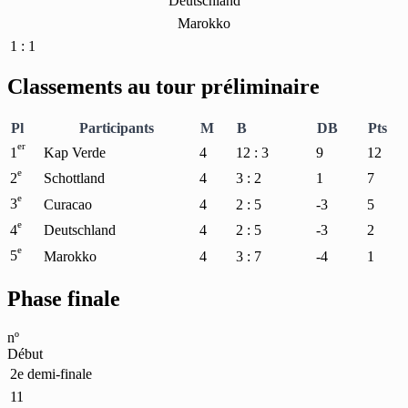
Deutschland
Marokko
1 : 1
Classements au tour préliminaire
Pl
Participants
M
B
DB
Pts
er
1
Kap Verde
4
12 : 3
9
12
e
2
Schottland
4
3 : 2
1
7
e
3
Curacao
4
2 : 5
-3
5
e
4
Deutschland
4
2 : 5
-3
2
e
5
Marokko
4
3 : 7
-4
1
Phase finale
nº
Début
2e demi-finale
11