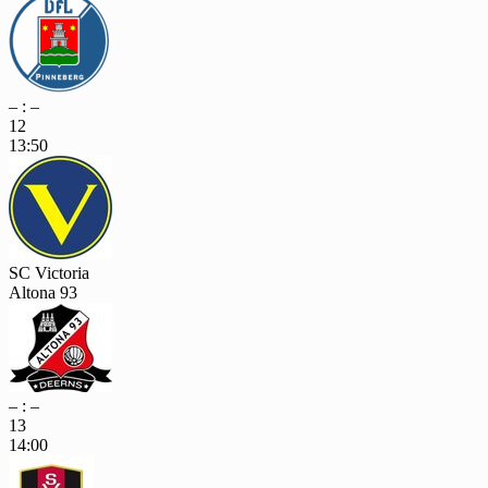
– : –
12
13:50
SC Victoria
Altona 93
– : –
13
14:00