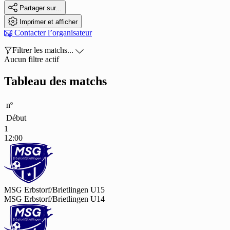

Partager sur...

Imprimer et afficher

Contacter l’organisateur

Filtrer les matchs...

Aucun filtre actif
Tableau des matchs
nº
Début
1
12:00
MSG Erbstorf/Brietlingen U15
MSG Erbstorf/Brietlingen U14