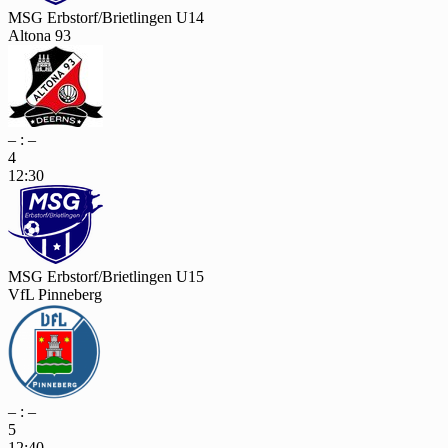
MSG Erbstorf/Brietlingen U14
Altona 93
– : –
4
12:30
MSG Erbstorf/Brietlingen U15
VfL Pinneberg
– : –
5
12:40