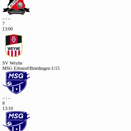
– : –
7
13:00
SV Weyhe
MSG Erbstorf/Brietlingen U15
– : –
8
13:10