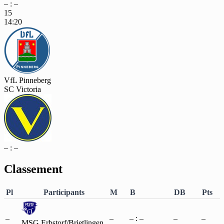
– : –
15
14:20
VfL Pinneberg
SC Victoria
– : –
Classement
Pl
Participants
M
B
DB
Pts
–
–
– : –
–
–
MSG Erbstorf/Brietlingen