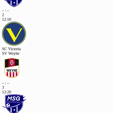
– : –
2
12:10
SC Victoria
SV Weyhe
– : –
3
12:20