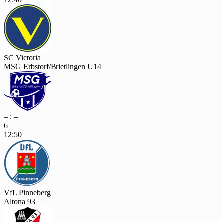
SC Victoria
MSG Erbstorf/Brietlingen U14
– : –
6
12:50
VfL Pinneberg
Altona 93