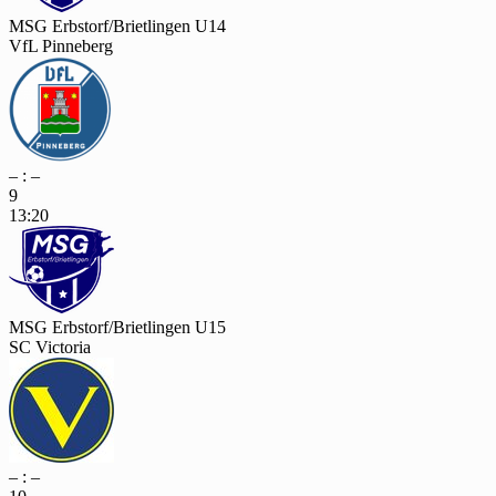
MSG Erbstorf/Brietlingen U14
VfL Pinneberg
– : –
9
13:20
MSG Erbstorf/Brietlingen U15
SC Victoria
– : –