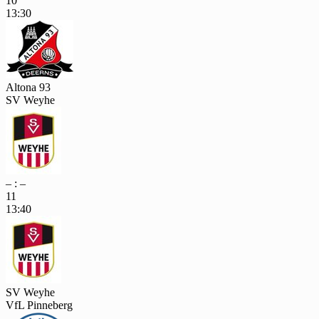
10
13:30
Altona 93
SV Weyhe
– : –
11
13:40
SV Weyhe
VfL Pinneberg