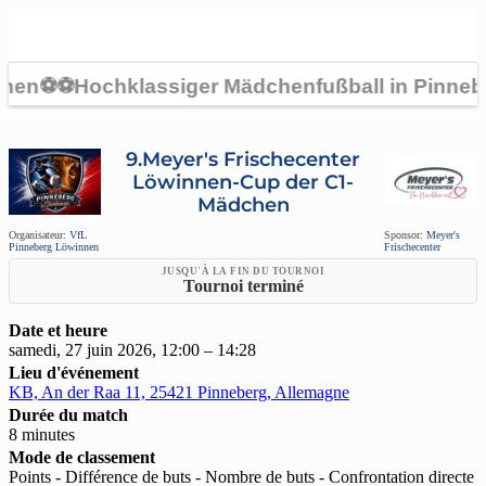
9.Meyer's Frischecenter
Löwinnen-Cup der C1-
Mädchen
Organisateur:
VfL
Sponsor:
Meyer's
Pinneberg Löwinnen
Frischecenter
JUSQU'À LA FIN DU TOURNOI
Tournoi terminé
Date et heure
samedi, 27 juin 2026, 12:00 – 14:28
Lieu d'événement
KB, An der Raa 11, 25421 Pinneberg, Allemagne
Durée du match
8 minutes
Mode de classement
Points - Différence de buts - Nombre de buts - Confrontation directe