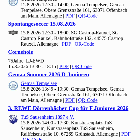
15.8.2026 12:30 - 14:00, Gemaa Tempelsee, Gemaa
Tempelsee, Obere Grenzstraße 161, 63071 Offenbach
am Main, Allemagne
|
PDF
|
QR-Code
Spontangesoccer
15.
08.
2026
15.8.2026 12:30 - 18:00, SG Castrop-Rauxel, SG
Castrop-Rauxel, Bahnhofstraße 132, 44575 Castrop-
Rauxel, Allemagne
|
PDF
|
QR-Code
Cornehole
75
Jahre_LJ-EWD
15.8.2026 13:30 - 18:15
|
PDF
|
QR-Code
Gemaa Sommer
2026 D-Junioren
Gemaa Tempelsee
15.8.2026 13:45 - 19:30, Gemaa Tempelsee, Gemaa
Tempelsee, Obere Grenzstraße 161, 63071 Offenbach
am Main, Allemagne
|
PDF
|
QR-Code
3. REWE Dörrenbächer Cup für F Junioren
2026
Tu
S Sausenheim
1897 e.V.
15.8.2026 14:00 - 17:30, Kunstrasenplatz Tu
S
Sausenheim, Kunstrasenplatz TuS Sausenheim,
Raiffeisenstraße 10, 67269 Grünstadt, Allemagne
|
PDF
|
QR-Code