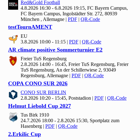
Red&Gold Football
4.8.2026 16:30 - 6.8.2026 19:15, FC Bayern Campus,
FC Bayern Campus, Ingolstädter Str. 272, 80939
München , Allemagne
|
PDF
|
QR-Code
test
Tourn
AMENT
EU
3.8.2026 10:00 - 11:15
|
PDF
|
QR-Code
AR climate positive Sommerturnier E
2
Freier Tu
S Regensburg
2.8.2026 14:00 - 16:45, Freier Tu
S Regensburg, Freier
TuS Regensburg, An der Schillerwiese 2, 93049
Regensburg, Allemagne
|
PDF
|
QR-Code
COPA CONO SUR
2026
CONO SUR BERLIN
2.8.2026 10:20 - 15:45, Poststadion
|
PDF
|
QR-Code
Helmut Liebold Cup
2027
Tus Birk
1910
24.7.2026 18:00 - 2.8.2026 15:30, Sportplatz zum
Hasenberg
|
PDF
|
QR-Code
2.Erkilic Cup