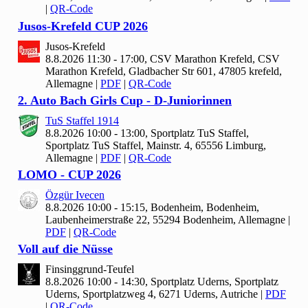
|
QR-Code
Jusos-Krefeld CUP
2026
Jusos-Krefeld
8.8.2026 11:30 - 17:00, CSV Marathon Krefeld, CSV
Marathon Krefeld, Gladbacher Str 601, 47805 krefeld,
Allemagne
|
PDF
|
QR-Code
2. Auto Bach Girls Cup - D-Juniorinnen
Tu
S Staffel
1914
8.8.2026 10:00 - 13:00, Sportplatz Tu
S Staffel,
Sportplatz TuS Staffel, Mainstr. 4, 65556 Limburg,
Allemagne
|
PDF
|
QR-Code
LOMO - CUP
2026
Özgür Ivecen
8.8.2026 10:00 - 15:15, Bodenheim, Bodenheim,
Laubenheimerstraße 22, 55294 Bodenheim, Allemagne
|
PDF
|
QR-Code
Voll auf die Nüsse
Finsinggrund-Teufel
8.8.2026 10:00 - 14:30, Sportplatz Uderns, Sportplatz
Uderns, Sportplatzweg 4, 6271 Uderns, Autriche
|
PDF
|
QR-Code