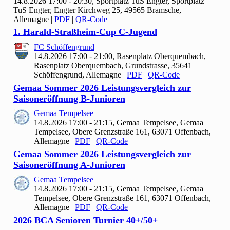
14.8.2026 17:00 - 20:30, Sportplatz Tu
S Engter, Sportplatz
TuS Engter, Engter Kirchweg 25, 49565 Bramsche,
Allemagne
|
PDF
|
QR-Code
1. Harald-Straßheim-Cup C-Jugend
FC Schöffengrund
14.8.2026 17:00 - 21:00, Rasenplatz Oberquembach,
Rasenplatz Oberquembach, Grundstrasse, 35641
Schöffengrund, Allemagne
|
PDF
|
QR-Code
Gemaa Sommer
2026 Leistungsvergleich zur
Saisoneröffnung B-Junioren
Gemaa Tempelsee
14.8.2026 17:00 - 21:15, Gemaa Tempelsee, Gemaa
Tempelsee, Obere Grenzstraße 161, 63071 Offenbach,
Allemagne
|
PDF
|
QR-Code
Gemaa Sommer
2026 Leistungsvergleich zur
Saisoneröffnung A-Junioren
Gemaa Tempelsee
14.8.2026 17:00 - 21:15, Gemaa Tempelsee, Gemaa
Tempelsee, Obere Grenzstraße 161, 63071 Offenbach,
Allemagne
|
PDF
|
QR-Code
2026 BCA Senioren Turnier
40+/
50+