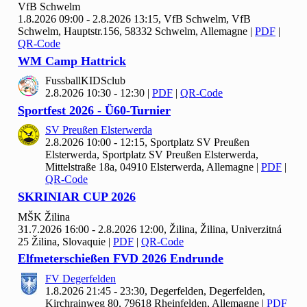
Vf
B Schwelm
1.8.2026 09:00 - 2.8.2026 13:15, Vf
B Schwelm, VfB
Schwelm, Hauptstr.156, 58332 Schwelm, Allemagne
|
PDF
|
QR-Code
WM Camp Hattrick
Fussball
KIDSclub
2.8.2026 10:30 - 12:30
|
PDF
|
QR-Code
Sportfest
2026 - Ü
60-Turnier
SV Preußen Elsterwerda
2.8.2026 10:00 - 12:15, Sportplatz SV Preußen
Elsterwerda, Sportplatz SV Preußen Elsterwerda,
Mittelstraße 18a, 04910 Elsterwerda, Allemagne
|
PDF
|
QR-Code
SKRINIAR CUP
2026
MŠK Žilina
31.7.2026 16:00 - 2.8.2026 12:00, Žilina, Žilina, Univerzitná
25 Žilina, Slovaquie
|
PDF
|
QR-Code
Elfmeterschießen FVD
2026 Endrunde
FV Degerfelden
1.8.2026 21:45 - 23:30, Degerfelden, Degerfelden,
Kirchrainweg 80, 79618 Rheinfelden, Allemagne
|
PDF