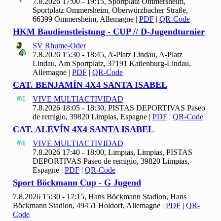
7.8.2026 17:00 - 19:15, Sportplatz Ommersheim,
Sportplatz Ommersheim, Oberwürzbacher Straße,
66399 Ommersheim, Allemagne
|
PDF
|
QR-Code
HKM Baudienstleistung - CUP // D-Jugendturnier
SV Rhume-Oder
7.8.2026 15:30 - 18:45, A-Platz Lindau, A-Platz
Lindau, Am Sportplatz, 37191 Katlenburg-Lindau,
Allemagne
|
PDF
|
QR-Code
CAT. BENJAMÍN
4
X
4 SANTA ISABEL
VIVE MULTIACTIVIDAD
7.8.2026 18:05 - 18:30, PISTAS DEPORTIVAS Paseo
de remigio, 39820 Limpias, Espagne
|
PDF
|
QR-Code
CAT. ALEVÍN
4
X
4 SANTA ISABEL
VIVE MULTIACTIVIDAD
7.8.2026 17:40 - 18:00, Limpias, Limpias, PISTAS
DEPORTIVAS Paseo de remigio, 39820 Limpias,
Espagne
|
PDF
|
QR-Code
Sport Böckmann Cup - G Jugend
7.8.2026 15:30 - 17:15, Hans Böckmann Stadion, Hans
Böckmann Stadion, 49451 Holdorf, Allemagne
|
PDF
|
QR-
Code