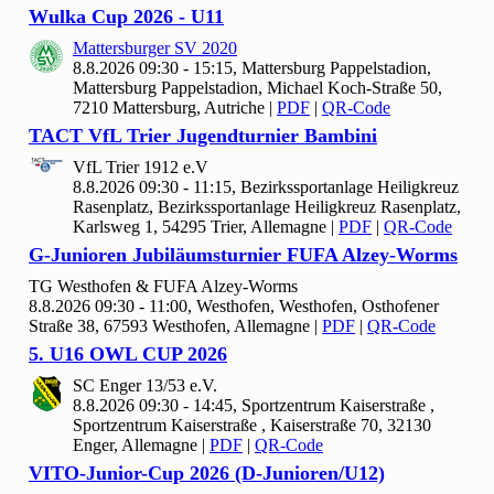
Wulka Cup
2026 - U
11
Mattersburger SV
2020
8.8.2026 09:30 - 15:15, Mattersburg Pappelstadion,
Mattersburg Pappelstadion, Michael Koch-Straße 50,
7210 Mattersburg, Autriche
|
PDF
|
QR-Code
TACT Vf
L Trier Jugendturnier Bambini
Vf
L Trier
1912 e.V
8.8.2026 09:30 - 11:15, Bezirkssportanlage Heiligkreuz
Rasenplatz, Bezirkssportanlage Heiligkreuz Rasenplatz,
Karlsweg 1, 54295 Trier, Allemagne
|
PDF
|
QR-Code
G-Junioren Jubiläumsturnier FUFA Alzey-Worms
TG Westhofen & FUFA Alzey-Worms
8.8.2026 09:30 - 11:00, Westhofen, Westhofen, Osthofener
Straße 38, 67593 Westhofen, Allemagne
|
PDF
|
QR-Code
5. U
16 OWL CUP
2026
SC Enger
13/
53 e.V.
8.8.2026 09:30 - 14:45, Sportzentrum Kaiserstraße ,
Sportzentrum Kaiserstraße , Kaiserstraße 70, 32130
Enger, Allemagne
|
PDF
|
QR-Code
VITO-Junior-Cup
2026 (D-Junioren/U
12)