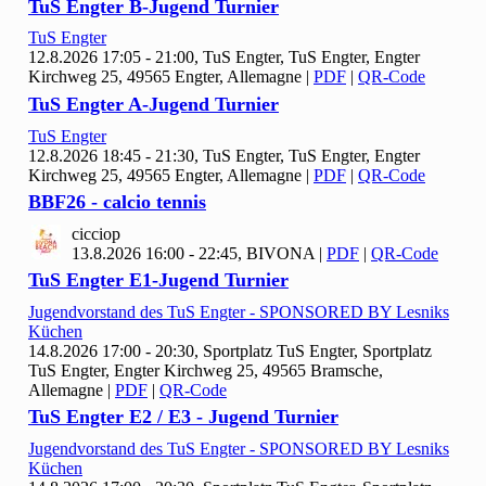
Tu
S Engter B-Jugend Turnier
Tu
S Engter
12.8.2026 17:05 - 21:00, Tu
S Engter, TuS Engter, Engter
Kirchweg 25, 49565 Engter, Allemagne
|
PDF
|
QR-Code
Tu
S Engter A-Jugend Turnier
Tu
S Engter
12.8.2026 18:45 - 21:30, Tu
S Engter, TuS Engter, Engter
Kirchweg 25, 49565 Engter, Allemagne
|
PDF
|
QR-Code
BBF
26 - calcio tennis
cicciop
13.8.2026 16:00 - 22:45, BIVONA
|
PDF
|
QR-Code
Tu
S Engter E
1-Jugend Turnier
Jugendvorstand des Tu
S Engter - SPONSORED BY Lesniks
Küchen
14.8.2026 17:00 - 20:30, Sportplatz Tu
S Engter, Sportplatz
TuS Engter, Engter Kirchweg 25, 49565 Bramsche,
Allemagne
|
PDF
|
QR-Code
Tu
S Engter E
2 / E
3 - Jugend Turnier
Jugendvorstand des Tu
S Engter - SPONSORED BY Lesniks
Küchen