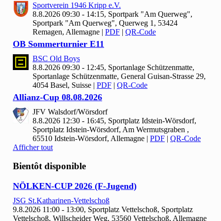
Sportverein
1946 Kripp e.V.
8.8.2026 09:30 - 14:15, Sportpark "Am Querweg",
Sportpark "Am Querweg", Querweg 1, 53424
Remagen, Allemagne
|
PDF
|
QR-Code
OB Sommerturnier E
11
BSC Old Boys
8.8.2026 09:30 - 12:45, Sportanlage Schützenmatte,
Sportanlage Schützenmatte, General Guisan-Strasse 29,
4054 Basel, Suisse
|
PDF
|
QR-Code
Allianz-Cup
08.
08.
2026
JFV Walsdorf/Wörsdorf
8.8.2026 12:30 - 16:45, Sportplatz Idstein-Wörsdorf,
Sportplatz Idstein-Wörsdorf, Am Wermutsgraben ,
65510 Idstein-Wörsdorf, Allemagne
|
PDF
|
QR-Code
Afficher tout
Bientôt disponible
NÖLKEN-CUP
2026 (F-Jugend)
JSG St.Katharinen-Vettelschoß
9.8.2026 11:00 - 13:00, Sportplatz Vettelschoß, Sportplatz
Vettelschoß, Willscheider Weg, 53560 Vettelschoß, Allemagne