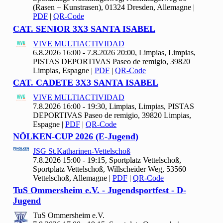
(Rasen + Kunstrasen), 01324 Dresden, Allemagne
|
PDF
|
QR-Code
CAT. SENIOR
3
X
3 SANTA ISABEL
VIVE MULTIACTIVIDAD
6.8.2026 16:00 - 7.8.2026 20:00, Limpias, Limpias,
PISTAS DEPORTIVAS Paseo de remigio, 39820
Limpias, Espagne
|
PDF
|
QR-Code
CAT. CADETE
3
X
3 SANTA ISABEL
VIVE MULTIACTIVIDAD
7.8.2026 16:00 - 19:30, Limpias, Limpias, PISTAS
DEPORTIVAS Paseo de remigio, 39820 Limpias,
Espagne
|
PDF
|
QR-Code
NÖLKEN-CUP
2026 (E-Jugend)
JSG St.Katharinen-Vettelschoß
7.8.2026 15:00 - 19:15, Sportplatz Vettelschoß,
Sportplatz Vettelschoß, Willscheider Weg, 53560
Vettelschoß, Allemagne
|
PDF
|
QR-Code
Tu
S Ommersheim e.V. - Jugendsportfest - D-
Jugend
Tu
S Ommersheim e.V.