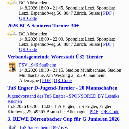
BC Albisrieden
14.8.2026 18:00 - 21:45, Sportplatz Letzi, Sportplatz
Letzi, Espenhofweg 56, 8047 Zürich, Suisse
|
PDF
|
QR-Code
2026 BCA Senioren Turnier
30+
BC Albisrieden
14.8.2026 18:00 - 22:00, Sportplatz Letzi, Sportplatz
Letzi, Espenhofweg 56, 8047 Zürich, Suisse
|
PDF
|
QR-Code
Verbandsgemeinde Wörrstadt Ü
32 Turnier
FSV
1946 Saulheim
14.8.2026 18:30 - 21:15, Stadion Mühlbachaue, Stadion
Mühlbachaue, Am Westring 2, 55291 Saulheim,
Allemagne
|
PDF
|
QR-Code
Tu
S Engter D-Jugend-Turnier -
20 Mannschaften
Jugendvorstand des Tu
S Engter - SPONSORED BY Lesniks
Küchen
15.8.2026 08:30 - 14:00, Tu
S Engter, TuS Engter, Engter
Kirchweg 25, 49565 Bramsche, Allemagne
|
PDF
|
QR-Code
3. REWE Dörrenbächer Cup für G Junioren
2026
Tu
S Sausenheim
1897 e.V.