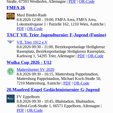
Straße, 67593 Westhofen, Allemagne
|
PDF
|
QR-Code
FMFA
26
Maxl Binder-Raab
8.8.2026 12:00 - 19:00, FMFA Area, FMFA Area,
Lokomotivgasse 1 / Parzelle 162, 1210 Wien, Autriche
|
PDF
|
QR-Code
TACT Vf
L Trier Jugendturnier F-Jugend (Funino)
Vf
L Trier
1912 e.V
8.8.2026 09:30 - 11:00, Bezirkssportanlage Heiligkreuz
Rasenplatz, Bezirkssportanlage Heiligkreuz Rasenplatz,
Karlsweg 1, 54295 Trier, Allemagne
|
PDF
|
QR-Code
Wulka Cup
2026 - U
12
Mattersburger SV
2020
8.8.2026 09:30 - 16:15, Mattersburg Pappelstadion,
Mattersburg Pappelstadion, Michael Koch-Straße 50,
7210 Mattersburg, Autriche
|
PDF
|
QR-Code
20.Manfred-Engel Gedächtnisturnier G-Jugend
FV Eppelborn
8.8.2026 09:30 - 10:45, Illtalstadion, Illtalstadion,
Alfred-Groß-Straße 1, 66571 Eppelborn, Allemagne
|
PDF
|
QR-Code