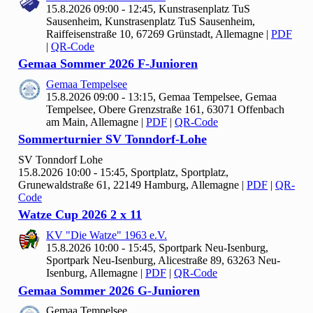
15.8.2026 09:00 - 12:45, Kunstrasenplatz Tu
S
Sausenheim, Kunstrasenplatz TuS Sausenheim,
Raiffeisenstraße 10, 67269 Grünstadt, Allemagne
|
PDF
|
QR-Code
Gemaa Sommer
2026 F-Junioren
Gemaa Tempelsee
15.8.2026 09:00 - 13:15, Gemaa Tempelsee, Gemaa
Tempelsee, Obere Grenzstraße 161, 63071 Offenbach
am Main, Allemagne
|
PDF
|
QR-Code
Sommerturnier SV Tonndorf-Lohe
SV Tonndorf Lohe
15.8.2026 10:00 - 15:45, Sportplatz, Sportplatz,
Grunewaldstraße 61, 22149 Hamburg, Allemagne
|
PDF
|
QR-
Code
Watze Cup
2026
2 x
11
KV "Die Watze"
1963 e.V.
15.8.2026 10:00 - 15:45, Sportpark Neu-Isenburg,
Sportpark Neu-Isenburg, Alicestraße 89, 63263 Neu-
Isenburg, Allemagne
|
PDF
|
QR-Code
Gemaa Sommer
2026 G-Junioren
Gemaa Tempelsee