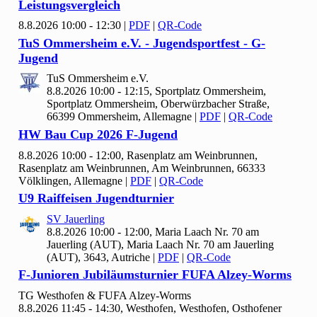
Leistungsvergleich
8.8.2026 10:00 - 12:30
|
PDF
|
QR-Code
Tu
S Ommersheim e.V. - Jugendsportfest - G-
Jugend
Tu
S Ommersheim e.V.
8.8.2026 10:00 - 12:15, Sportplatz Ommersheim,
Sportplatz Ommersheim, Oberwürzbacher Straße,
66399 Ommersheim, Allemagne
|
PDF
|
QR-Code
HW Bau Cup
2026 F-Jugend
8.8.2026 10:00 - 12:00, Rasenplatz am Weinbrunnen,
Rasenplatz am Weinbrunnen, Am Weinbrunnen, 66333
Völklingen, Allemagne
|
PDF
|
QR-Code
U9 Raiffeisen Jugendturnier
SV Jauerling
8.8.2026 10:00 - 12:00, Maria Laach Nr.
70 am
Jauerling (AUT), Maria Laach Nr. 70 am Jauerling
(AUT), 3643, Autriche
|
PDF
|
QR-Code
F-Junioren Jubiläumsturnier FUFA Alzey-Worms
TG Westhofen & FUFA Alzey-Worms
8.8.2026 11:45 - 14:30, Westhofen, Westhofen, Osthofener