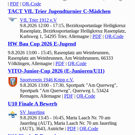
|
PDF
|
QR-Code
TACT Vf
L Trier Jugendturnier C-Mädchen
Vf
L Trier
1912 e.V
9.8.2026 12:00 - 17:15, Bezirkssportanlage Heiligkreuz
Rasenplatz, Bezirkssportanlage Heiligkreuz Rasenplatz,
Karlsweg 1, 54295 Trier, Allemagne
|
PDF
|
QR-Code
HW Bau Cup
2026 E-Jugend
9.8.2026 13:00 - 15:45, Rasenplatz am Weinbrunnen,
Rasenplatz am Weinbrunnen, Am Weinbrunnen, 66333
Völklingen, Allemagne
|
PDF
|
QR-Code
VITO-Junior-Cup
2026 (E-Junioren/U
11)
Sportverein
1946 Kripp e.V.
9.8.2026 13:00 - 17:30, Sportpark "Am Querweg",
Sportpark "Am Querweg", Querweg 1, 53424
Remagen, Allemagne
|
PDF
|
QR-Code
U10 Finale A Bewerb
SV Jauerling
9.8.2026 13:45 - 16:45, Maria Laach Nr.
70 am
Jauerling (AUT), Maria Laach Nr. 70 am Jauerling
(AUT), 3643, Autriche
|
PDF
|
QR-Code