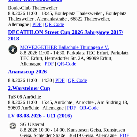
Boule-Club Thalexweiler
8.8.2026 11:00 - 18:45, Bouleplatz Thalexweiler , Bouleplatz
Thalexweiler , Alemaniastraße , 66822 Thalexweiler,
Allemagne
|
PDF
|
QR-Code
DECATHLON Street Cup
2026 Jahrgänge
2017/
2018
MOVE
2
GETHER Ballschule Thüringen e.V.
8.8.2026 11:00 - 14:30, Parkplatz TEC Erfurt, Parkplatz
TEC Erfurt, Hermsdorfer Str. 2A, 99099 Erfurt,
Allemagne
|
PDF
|
QR-Code
Ananascup
2026
8.8.2026 11:00 - 14:30
|
PDF
|
QR-Code
2.Warsteiner Cup
Tu
S
06 Anröchte
8.8.2026 11:00 - 15:45, Anröchte , Anröchte , Am Südring 18,
59609 Anröchte , Allemagne
|
PDF
|
QR-Code
LV
08.
08.
2026 - U
11 (
2016)
SG Ulstertal
8.8.2026 10:30 - 14:00, Kunstrasen Geisa, Kunstrasen
Geisa, Schleider Straße , 36419 Geisa, Allemagne
|
PDF