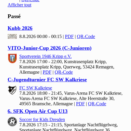
Afficher tout
Passé
Kubb
2026
8.8.2026 00:00 - 00:15
|
PDF
|
QR-Code
VITO-Junior-Cup
2026 (C-Junioren)
Sportverein
1946 Kripp e.V.
7.8.2026 17:00 - 22:00, Kunstrasenplatz Kripp,
Kunstrasenplatz Kripp, Querweg, 53424 Remagen,
Allemagne
|
PDF
|
QR-Code
C-Jugendturnier FC SW Kalkriese
FC SW Kalkriese
7.8.2026 18:00 - 21:45, Varus-Arena FC SW Kalkriese,
Varus-Arena FC SW Kalkriese, Alte Heerstraße 30,
49565 Bramsche, Allemagne
|
PDF
|
QR-Code
6. SFK Open Air Cup U
13
Soccer for Kids Dresden
7.8.2026 17:15 - 21:15, Sportanlage Nachtflügelweg,
Sportanlage Nachtflügelweg, Nachtflügelweg 36