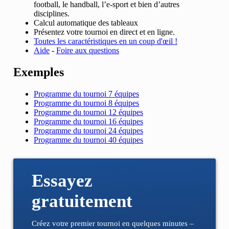
football, le handball, l’e-sport et bien d’autres
disciplines.
Calcul automatique des tableaux
Présentez votre tournoi en direct et en ligne.
Toutes les caractéristiques en un coup d'œil !
Aide
-
Foire aux questions
Exemples
Programme du tournoi 7 équipes
Programme du tournoi 8 équipes
Programme du tournoi 12 équipes
Programme du tournoi 16 équipes
Programme du tournoi 24 équipes
Programme du tournoi 40 équipes
Essayez
gratuitement
Créez votre premier tournoi en quelques minutes –