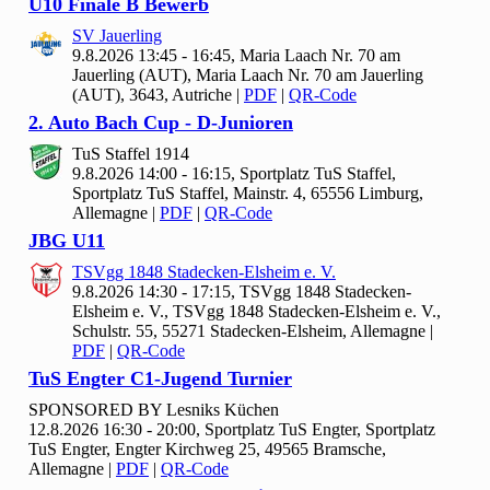
U10 Finale B Bewerb
SV Jauerling
9.8.2026 13:45 - 16:45, Maria Laach Nr.
70 am
Jauerling (AUT), Maria Laach Nr. 70 am Jauerling
(AUT), 3643, Autriche
|
PDF
|
QR-Code
2. Auto Bach Cup - D-Junioren
Tu
S Staffel
1914
9.8.2026 14:00 - 16:15, Sportplatz Tu
S Staffel,
Sportplatz TuS Staffel, Mainstr. 4, 65556 Limburg,
Allemagne
|
PDF
|
QR-Code
JBG U
11
TSVgg
1848 Stadecken-Elsheim e. V.
9.8.2026 14:30 - 17:15, TSVgg
1848 Stadecken-
Elsheim e. V., TSVgg 1848 Stadecken-Elsheim e. V.,
Schulstr. 55, 55271 Stadecken-Elsheim, Allemagne
|
PDF
|
QR-Code
Tu
S Engter C
1-Jugend Turnier
SPONSORED BY Lesniks Küchen
12.8.2026 16:30 - 20:00, Sportplatz Tu
S Engter, Sportplatz
TuS Engter, Engter Kirchweg 25, 49565 Bramsche,
Allemagne
|
PDF
|
QR-Code